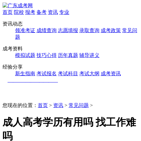
首页
院校
报考
备考
资讯
专业
资讯动态
领准考证
成绩查询
志愿填报
录取查询
成考政策
常见问
题
成考资料
模拟试题
技巧心得
历年真题
辅导讲义
经验分享
新生指南
考试报名
考试科目
考试大纲
成考资讯
您现在的位置：
首页
>
资讯
>
常见问题
>
成人高考学历有用吗 找工作难
吗