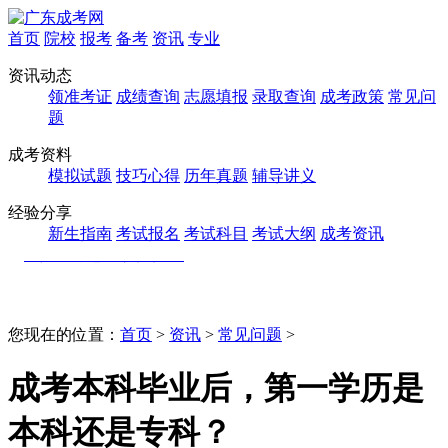
首页
院校
报考
备考
资讯
专业
资讯动态
领准考证
成绩查询
志愿填报
录取查询
成考政策
常见问
题
成考资料
模拟试题
技巧心得
历年真题
辅导讲义
经验分享
新生指南
考试报名
考试科目
考试大纲
成考资讯
您现在的位置：
首页
>
资讯
>
常见问题
>
成考本科毕业后，第一学历是
本科还是专科？