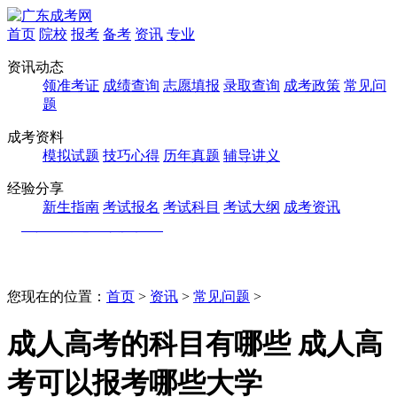
首页
院校
报考
备考
资讯
专业
资讯动态
领准考证
成绩查询
志愿填报
录取查询
成考政策
常见问
题
成考资料
模拟试题
技巧心得
历年真题
辅导讲义
经验分享
新生指南
考试报名
考试科目
考试大纲
成考资讯
您现在的位置：
首页
>
资讯
>
常见问题
>
成人高考的科目有哪些 成人高
考可以报考哪些大学