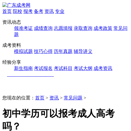
首页
院校
报考
备考
资讯
专业
资讯动态
领准考证
成绩查询
志愿填报
录取查询
成考政策
常见问
题
成考资料
模拟试题
技巧心得
历年真题
辅导讲义
经验分享
新生指南
考试报名
考试科目
考试大纲
成考资讯
您现在的位置：
首页
>
资讯
>
常见问题
>
初中学历可以报考成人高考
吗？