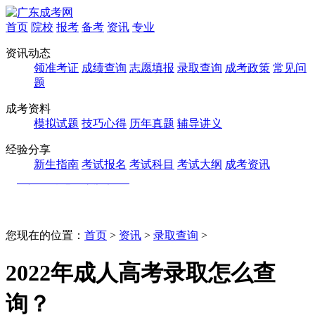
首页
院校
报考
备考
资讯
专业
资讯动态
领准考证
成绩查询
志愿填报
录取查询
成考政策
常见问
题
成考资料
模拟试题
技巧心得
历年真题
辅导讲义
经验分享
新生指南
考试报名
考试科目
考试大纲
成考资讯
您现在的位置：
首页
>
资讯
>
录取查询
>
2022年成人高考录取怎么查
询？