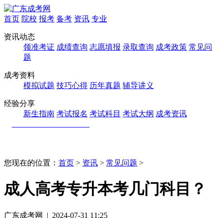
首页
院校
报考
备考
资讯
专业
资讯动态
领准考证
成绩查询
志愿填报
录取查询
成考政策
常见问
题
成考资料
模拟试题
技巧心得
历年真题
辅导讲义
经验分享
新生指南
考试报名
考试科目
考试大纲
成考资讯
您现在的位置：
首页
>
资讯
>
常见问题
>
成人高考专升本考几门科目？
广东成考网 | 2024-07-31 11:25