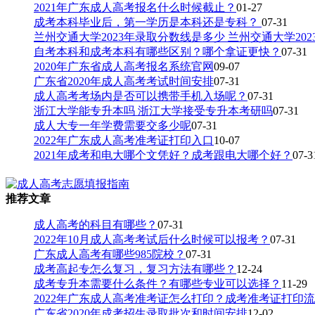
2021年广东成人高考报名什么时候截止？
01-27
成考本科毕业后，第一学历是本科还是专科？
07-31
兰州交通大学2023年录取分数线是多少 兰州交通大学20
自考本科和成考本科有哪些区别？哪个拿证更快？
07-31
2020年广东省成人高考报名系统官网
09-07
广东省2020年成人高考考试时间安排
07-31
成人高考考场内是否可以携带手机入场呢？
07-31
浙江大学能专升本吗 浙江大学接受专升本考研吗
07-31
成人大专一年学费需要交多少呢
07-31
2022年广东成人高考准考证打印入口
10-07
2021年成考和电大哪个文凭好？成考跟电大哪个好？
07-3
推荐文章
成人高考的科目有哪些？
07-31
2022年10月成人高考考试后什么时候可以报考？
07-31
广东成人高考有哪些985院校？
07-31
成考高起专怎么复习，复习方法有哪些？
12-24
成考专升本需要什么条件？有哪些专业可以选择？
11-29
2022年广东成人高考准考证怎么打印？成考准考证打印
广东省2020年成考招生录取批次和时间安排
12-02