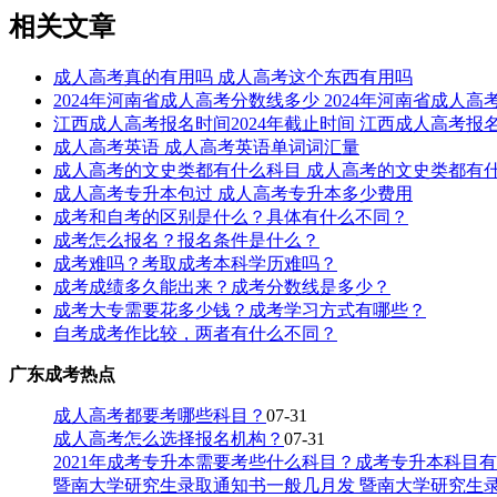
相关文章
成人高考真的有用吗 成人高考这个东西有用吗
2024年河南省成人高考分数线多少 2024年河南省成人
江西成人高考报名时间2024年截止时间 江西成人高考报名
成人高考英语 成人高考英语单词词汇量
成人高考的文史类都有什么科目 成人高考的文史类都有
成人高考专升本包过 成人高考专升本多少费用
成考和自考的区别是什么？具体有什么不同？
成考怎么报名？报名条件是什么？
成考难吗？考取成考本科学历难吗？
成考成绩多久能出来？成考分数线是多少？
成考大专需要花多少钱？成考学习方式有哪些？
自考成考作比较，两者有什么不同？
广东成考热点
成人高考都要考哪些科目？
07-31
成人高考怎么选择报名机构？
07-31
2021年成考专升本需要考些什么科目？成考专升本科目
暨南大学研究生录取通知书一般几月发 暨南大学研究生