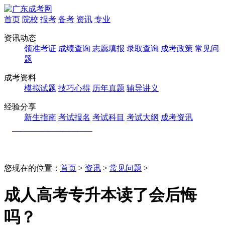
首页
院校
报考
备考
资讯
专业
资讯动态
领准考证
成绩查询
志愿填报
录取查询
成考政策
常见问
题
成考资料
模拟试题
技巧心得
历年真题
辅导讲义
经验分享
新生指南
考试报名
考试科目
考试大纲
成考资讯
您现在的位置：
首页
>
资讯
>
常见问题
>
成人高考专升本读了会后悔
吗？