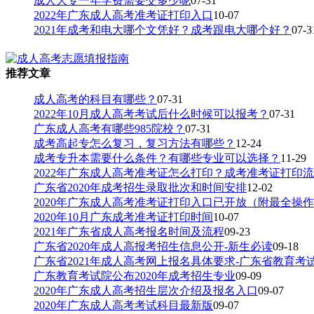
成人大专一年学费需要交多少呢
07-31
2022年广东成人高考准考证打印入口
10-07
2021年成考和电大哪个文凭好？成考跟电大哪个好？
07-3
推荐文章
成人高考的科目有哪些？
07-31
2022年10月成人高考考试后什么时候可以报考？
07-31
广东成人高考有哪些985院校？
07-31
成考高起专怎么复习，复习方法有哪些？
12-24
成考专升本需要什么条件？有哪些专业可以选择？
11-29
2022年广东成人高考准考证怎么打印？成考准考证打印
广东省2020年成考招生录取批次和时间安排
12-02
2020年广东成人高考准考证打印入口已开放（附最全操
2020年10月广东成考准考证打印时间
10-07
2021年广东省成人高考报名时间及流程
09-23
广东省2020年成人高报考招生信息公开-新生必读
09-18
广东省2021年成人高考网上报名具体要求-广东省教育考
广东教育考试院公布2020年成考招生专业
09-09
2020年广东成人高考招生层次介绍及报名入口
09-07
2020年广东成人高考考试科目最新版
09-07