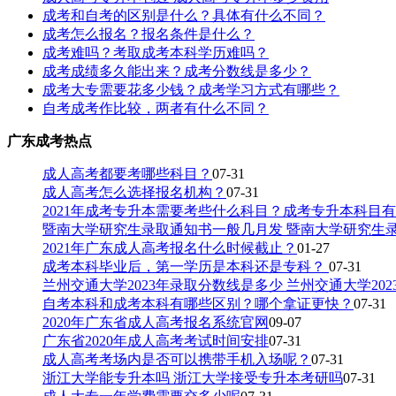
成考和自考的区别是什么？具体有什么不同？
成考怎么报名？报名条件是什么？
成考难吗？考取成考本科学历难吗？
成考成绩多久能出来？成考分数线是多少？
成考大专需要花多少钱？成考学习方式有哪些？
自考成考作比较，两者有什么不同？
广东成考热点
成人高考都要考哪些科目？
07-31
成人高考怎么选择报名机构？
07-31
2021年成考专升本需要考些什么科目？成考专升本科目
暨南大学研究生录取通知书一般几月发 暨南大学研究生
2021年广东成人高考报名什么时候截止？
01-27
成考本科毕业后，第一学历是本科还是专科？
07-31
兰州交通大学2023年录取分数线是多少 兰州交通大学20
自考本科和成考本科有哪些区别？哪个拿证更快？
07-31
2020年广东省成人高考报名系统官网
09-07
广东省2020年成人高考考试时间安排
07-31
成人高考考场内是否可以携带手机入场呢？
07-31
浙江大学能专升本吗 浙江大学接受专升本考研吗
07-31