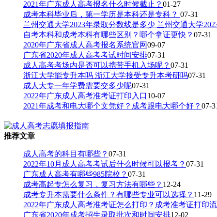
2021年广东成人高考报名什么时候截止？
01-27
成考本科毕业后，第一学历是本科还是专科？
07-31
兰州交通大学2023年录取分数线是多少 兰州交通大学20
自考本科和成考本科有哪些区别？哪个拿证更快？
07-31
2020年广东省成人高考报名系统官网
09-07
广东省2020年成人高考考试时间安排
07-31
成人高考考场内是否可以携带手机入场呢？
07-31
浙江大学能专升本吗 浙江大学接受专升本考研吗
07-31
成人大专一年学费需要交多少呢
07-31
2022年广东成人高考准考证打印入口
10-07
2021年成考和电大哪个文凭好？成考跟电大哪个好？
07-3
推荐文章
成人高考的科目有哪些？
07-31
2022年10月成人高考考试后什么时候可以报考？
07-31
广东成人高考有哪些985院校？
07-31
成考高起专怎么复习，复习方法有哪些？
12-24
成考专升本需要什么条件？有哪些专业可以选择？
11-29
2022年广东成人高考准考证怎么打印？成考准考证打印
广东省2020年成考招生录取批次和时间安排
12-02