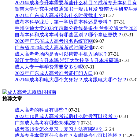
2021年成考专升本需要考些什么科目？成考专升本科目
暨南大学研究生录取通知书一般几月发 暨南大学研究生
2021年广东成人高考报名什么时候截止？
01-27
成考本科毕业后，第一学历是本科还是专科？
07-31
兰州交通大学2023年录取分数线是多少 兰州交通大学20
自考本科和成考本科有哪些区别？哪个拿证更快？
07-31
2020年广东省成人高考报名系统官网
09-07
广东省2020年成人高考考试时间安排
07-31
成人高考考场内是否可以携带手机入场呢？
07-31
浙江大学能专升本吗 浙江大学接受专升本考研吗
07-31
成人大专一年学费需要交多少呢
07-31
2022年广东成人高考准考证打印入口
10-07
2021年成考和电大哪个文凭好？成考跟电大哪个好？
07-3
推荐文章
成人高考的科目有哪些？
07-31
2022年10月成人高考考试后什么时候可以报考？
07-31
广东成人高考有哪些985院校？
07-31
成考高起专怎么复习，复习方法有哪些？
12-24
成考专升本需要什么条件？有哪些专业可以选择？
11-29