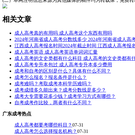
(二）本网注明信息来源为其他媒体的稿件均为转载体，免费
相关文章
成人高考真的有用吗 成人高考这个东西有用吗
2024年河南省成人高考分数线多少 2024年河南省成人
江西成人高考报名时间2024年截止时间 江西成人高考报名
成人高考英语 成人高考英语单词词汇量
成人高考的文史类都有什么科目 成人高考的文史类都有
成人高考专升本包过 成人高考专升本多少费用
成考和自考的区别是什么？具体有什么不同？
成考怎么报名？报名条件是什么？
成考难吗？考取成考本科学历难吗？
成考成绩多久能出来？成考分数线是多少？
成考大专需要花多少钱？成考学习方式有哪些？
自考成考作比较，两者有什么不同？
广东成考热点
成人高考都要考哪些科目？
07-31
成人高考怎么选择报名机构？
07-31