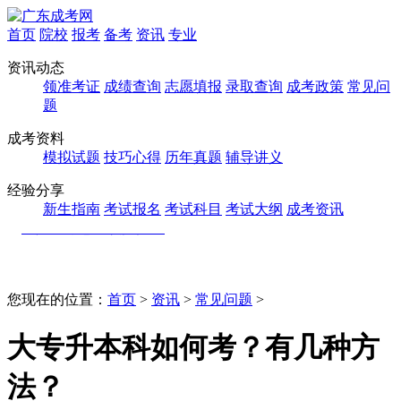
首页
院校
报考
备考
资讯
专业
资讯动态
领准考证
成绩查询
志愿填报
录取查询
成考政策
常见问
题
成考资料
模拟试题
技巧心得
历年真题
辅导讲义
经验分享
新生指南
考试报名
考试科目
考试大纲
成考资讯
您现在的位置：
首页
>
资讯
>
常见问题
>
大专升本科如何考？有几种方
法？