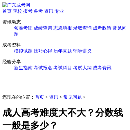
首页
院校
报考
备考
资讯
专业
资讯动态
领准考证
成绩查询
志愿填报
录取查询
成考政策
常见问
题
成考资料
模拟试题
技巧心得
历年真题
辅导讲义
经验分享
新生指南
考试报名
考试科目
考试大纲
成考资讯
您现在的位置：
首页
>
资讯
>
常见问题
>
成人高考难度大不大？分数线
一般是多少？