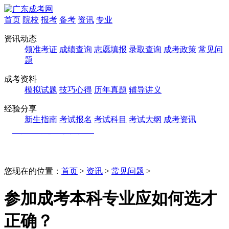
首页
院校
报考
备考
资讯
专业
资讯动态
领准考证
成绩查询
志愿填报
录取查询
成考政策
常见问
题
成考资料
模拟试题
技巧心得
历年真题
辅导讲义
经验分享
新生指南
考试报名
考试科目
考试大纲
成考资讯
您现在的位置：
首页
>
资讯
>
常见问题
>
参加成考本科专业应如何选才
正确？