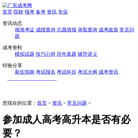
首页
院校
报考
备考
资讯
专业
资讯动态
领准考证
成绩查询
志愿填报
录取查询
成考政策
常见问
题
成考资料
模拟试题
技巧心得
历年真题
辅导讲义
经验分享
新生指南
考试报名
考试科目
考试大纲
成考资讯
您现在的位置：
首页
>
资讯
>
常见问题
>
参加成人高考高升本是否有必
要？