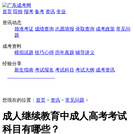
首页
院校
报考
备考
资讯
专业
资讯动态
领准考证
成绩查询
志愿填报
录取查询
成考政策
常见问
题
成考资料
模拟试题
技巧心得
历年真题
辅导讲义
经验分享
新生指南
考试报名
考试科目
考试大纲
成考资讯
您现在的位置：
首页
>
资讯
>
常见问题
>
成人继续教育中成人高考考试
科目有哪些？