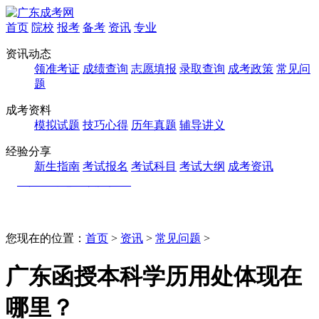
首页
院校
报考
备考
资讯
专业
资讯动态
领准考证
成绩查询
志愿填报
录取查询
成考政策
常见问
题
成考资料
模拟试题
技巧心得
历年真题
辅导讲义
经验分享
新生指南
考试报名
考试科目
考试大纲
成考资讯
您现在的位置：
首页
>
资讯
>
常见问题
>
广东函授本科学历用处体现在
哪里？