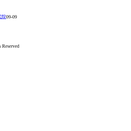
试院
09-09
s Reserved