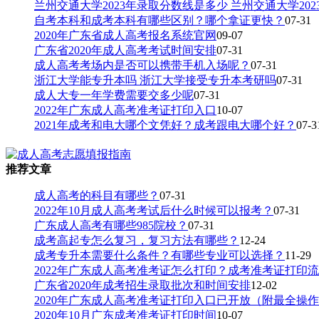
兰州交通大学2023年录取分数线是多少 兰州交通大学20
自考本科和成考本科有哪些区别？哪个拿证更快？
07-31
2020年广东省成人高考报名系统官网
09-07
广东省2020年成人高考考试时间安排
07-31
成人高考考场内是否可以携带手机入场呢？
07-31
浙江大学能专升本吗 浙江大学接受专升本考研吗
07-31
成人大专一年学费需要交多少呢
07-31
2022年广东成人高考准考证打印入口
10-07
2021年成考和电大哪个文凭好？成考跟电大哪个好？
07-3
推荐文章
成人高考的科目有哪些？
07-31
2022年10月成人高考考试后什么时候可以报考？
07-31
广东成人高考有哪些985院校？
07-31
成考高起专怎么复习，复习方法有哪些？
12-24
成考专升本需要什么条件？有哪些专业可以选择？
11-29
2022年广东成人高考准考证怎么打印？成考准考证打印
广东省2020年成考招生录取批次和时间安排
12-02
2020年广东成人高考准考证打印入口已开放（附最全操
2020年10月广东成考准考证打印时间
10-07