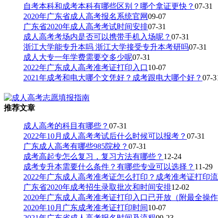
自考本科和成考本科有哪些区别？哪个拿证更快？
07-31
2020年广东省成人高考报名系统官网
09-07
广东省2020年成人高考考试时间安排
07-31
成人高考考场内是否可以携带手机入场呢？
07-31
浙江大学能专升本吗 浙江大学接受专升本考研吗
07-31
成人大专一年学费需要交多少呢
07-31
2022年广东成人高考准考证打印入口
10-07
2021年成考和电大哪个文凭好？成考跟电大哪个好？
07-3
推荐文章
成人高考的科目有哪些？
07-31
2022年10月成人高考考试后什么时候可以报考？
07-31
广东成人高考有哪些985院校？
07-31
成考高起专怎么复习，复习方法有哪些？
12-24
成考专升本需要什么条件？有哪些专业可以选择？
11-29
2022年广东成人高考准考证怎么打印？成考准考证打印
广东省2020年成考招生录取批次和时间安排
12-02
2020年广东成人高考准考证打印入口已开放（附最全操
2020年10月广东成考准考证打印时间
10-07
2021年广东省成人高考报名时间及流程
09-23