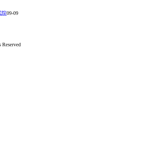
试院
09-09
s Reserved