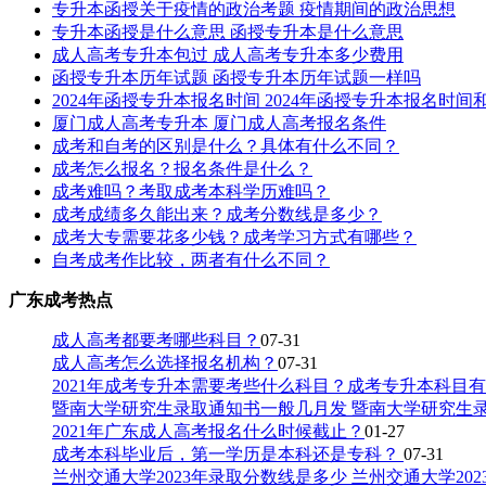
专升本函授关于疫情的政治考题 疫情期间的政治思想
专升本函授是什么意思 函授专升本是什么意思
成人高考专升本包过 成人高考专升本多少费用
函授专升本历年试题 函授专升本历年试题一样吗
2024年函授专升本报名时间 2024年函授专升本报名时间
厦门成人高考专升本 厦门成人高考报名条件
成考和自考的区别是什么？具体有什么不同？
成考怎么报名？报名条件是什么？
成考难吗？考取成考本科学历难吗？
成考成绩多久能出来？成考分数线是多少？
成考大专需要花多少钱？成考学习方式有哪些？
自考成考作比较，两者有什么不同？
广东成考热点
成人高考都要考哪些科目？
07-31
成人高考怎么选择报名机构？
07-31
2021年成考专升本需要考些什么科目？成考专升本科目
暨南大学研究生录取通知书一般几月发 暨南大学研究生
2021年广东成人高考报名什么时候截止？
01-27
成考本科毕业后，第一学历是本科还是专科？
07-31
兰州交通大学2023年录取分数线是多少 兰州交通大学20