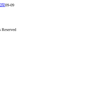
试院
09-09
s Reserved