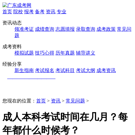
首页
院校
报考
备考
资讯
专业
资讯动态
领准考证
成绩查询
志愿填报
录取查询
成考政策
常见问
题
成考资料
模拟试题
技巧心得
历年真题
辅导讲义
经验分享
新生指南
考试报名
考试科目
考试大纲
成考资讯
您现在的位置：
首页
>
资讯
>
常见问题
>
成人本科考试时间在几月？每
年都什么时候考？