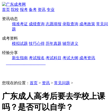
首页
院校
报考
备考
资讯
专业
资讯动态
领准考证
成绩查询
志愿填报
录取查询
成考政策
常见问
题
成考资料
模拟试题
技巧心得
历年真题
辅导讲义
经验分享
新生指南
考试报名
考试科目
考试大纲
成考资讯
您现在的位置：
首页
>
资讯
>
常见问题
>
广东成人高考后要去学校上课
吗？是否可以自学？