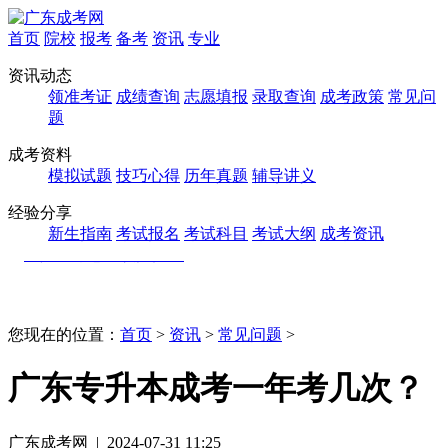
首页
院校
报考
备考
资讯
专业
资讯动态
领准考证
成绩查询
志愿填报
录取查询
成考政策
常见问
题
成考资料
模拟试题
技巧心得
历年真题
辅导讲义
经验分享
新生指南
考试报名
考试科目
考试大纲
成考资讯
您现在的位置：
首页
>
资讯
>
常见问题
>
广东专升本成考一年考几次？
广东成考网 | 2024-07-31 11:25