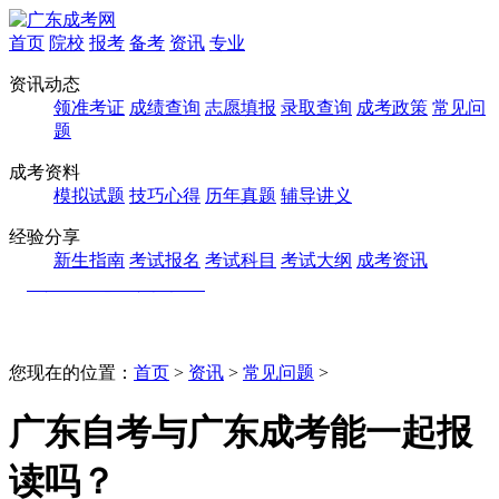
首页
院校
报考
备考
资讯
专业
资讯动态
领准考证
成绩查询
志愿填报
录取查询
成考政策
常见问
题
成考资料
模拟试题
技巧心得
历年真题
辅导讲义
经验分享
新生指南
考试报名
考试科目
考试大纲
成考资讯
您现在的位置：
首页
>
资讯
>
常见问题
>
广东自考与广东成考能一起报
读吗？