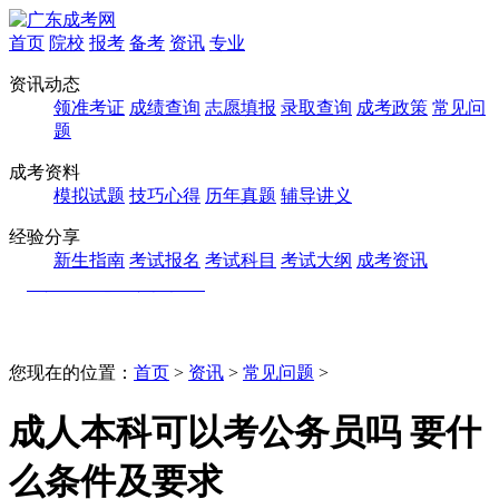
首页
院校
报考
备考
资讯
专业
资讯动态
领准考证
成绩查询
志愿填报
录取查询
成考政策
常见问
题
成考资料
模拟试题
技巧心得
历年真题
辅导讲义
经验分享
新生指南
考试报名
考试科目
考试大纲
成考资讯
您现在的位置：
首页
>
资讯
>
常见问题
>
成人本科可以考公务员吗 要什
么条件及要求