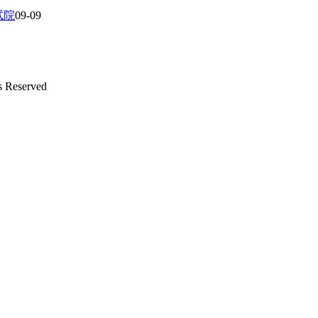
试院
09-09
s Reserved