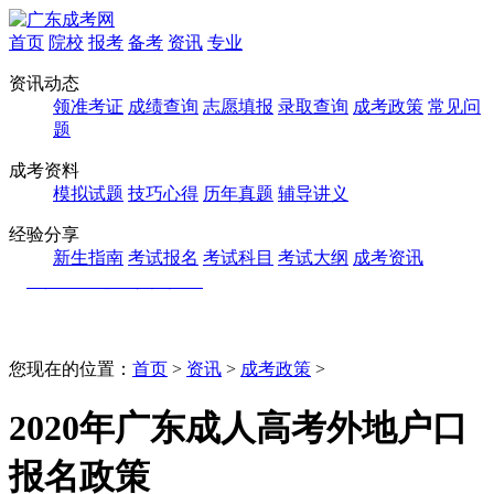
首页
院校
报考
备考
资讯
专业
资讯动态
领准考证
成绩查询
志愿填报
录取查询
成考政策
常见问
题
成考资料
模拟试题
技巧心得
历年真题
辅导讲义
经验分享
新生指南
考试报名
考试科目
考试大纲
成考资讯
您现在的位置：
首页
>
资讯
>
成考政策
>
2020年广东成人高考外地户口
报名政策