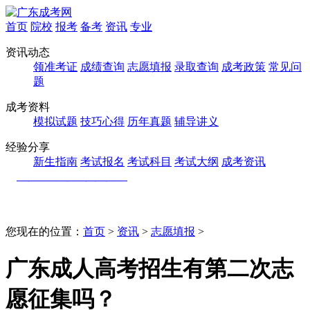
首页
院校
报考
备考
资讯
专业
资讯动态
领准考证
成绩查询
志愿填报
录取查询
成考政策
常见问
题
成考资料
模拟试题
技巧心得
历年真题
辅导讲义
经验分享
新生指南
考试报名
考试科目
考试大纲
成考资讯
您现在的位置：
首页
>
资讯
>
志愿填报
>
广东成人高考招生有第二次志
愿征集吗？