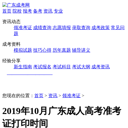
首页
院校
报考
备考
资讯
专业
资讯动态
领准考证
成绩查询
志愿填报
录取查询
成考政策
常见问
题
成考资料
模拟试题
技巧心得
历年真题
辅导讲义
经验分享
新生指南
考试报名
考试科目
考试大纲
成考资讯
您现在的位置：
首页
>
资讯
>
领准考证
>
2019年10月广东成人高考准考
证打印时间