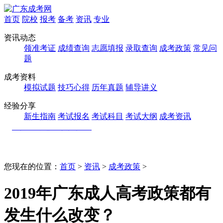
首页
院校
报考
备考
资讯
专业
资讯动态
领准考证
成绩查询
志愿填报
录取查询
成考政策
常见问
题
成考资料
模拟试题
技巧心得
历年真题
辅导讲义
经验分享
新生指南
考试报名
考试科目
考试大纲
成考资讯
您现在的位置：
首页
>
资讯
>
成考政策
>
2019年广东成人高考政策都有
发生什么改变？