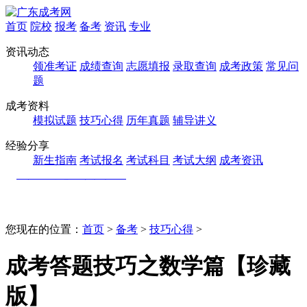
首页
院校
报考
备考
资讯
专业
资讯动态
领准考证
成绩查询
志愿填报
录取查询
成考政策
常见问
题
成考资料
模拟试题
技巧心得
历年真题
辅导讲义
经验分享
新生指南
考试报名
考试科目
考试大纲
成考资讯
您现在的位置：
首页
>
备考
>
技巧心得
>
成考答题技巧之数学篇【珍藏
版】