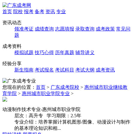
首页
院校
报考
备考
资讯
专业
资讯动态
领准考证
成绩查询
志愿填报
录取查询
成考政策
常见问
题
成考资料
模拟试题
技巧心得
历年真题
辅导讲义
经验分享
新生指南
考试报名
考试科目
考试大纲
成考资讯
您现在的位置：
首页
>
广东成考院校
>
惠州城市职业继续教
育学院
>
惠州城市职业学院专业
>
动漫制作技术专业-惠州城市职业学院
层次：
高升专
学习期限：
2.5年
专业介绍：
培养掌握计算机图形/图像、动漫设计与制作
的基本理论知识和相...