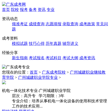
首页
院校
报考
备考
资讯
专业
资讯动态
领准考证
成绩查询
志愿填报
录取查询
成考政策
常见问
题
成考资料
模拟试题
技巧心得
历年真题
辅导讲义
经验分享
新生指南
考试报名
考试科目
考试大纲
成考资讯
您现在的位置：
首页
>
广东成考院校
>
广州城建职业继续教
育学院
>
广州城建职业学院专业
>
机电一体化技术专业-广州城建职业学院
层次：
高升专
学习期限：
3年
专业介绍：
培养从事机电一体化设备的使用和技术管理
工作的技术应用...