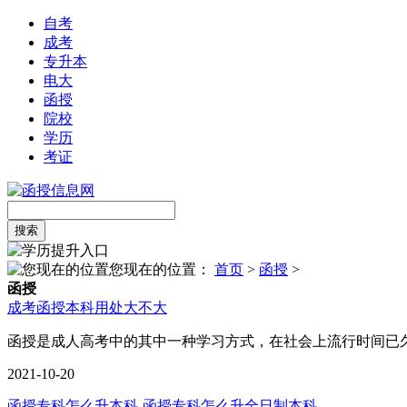
自考
成考
专升本
电大
函授
院校
学历
考证
搜索
您现在的位置：
首页
>
函授
>
函授
成考函授本科用处大不大
函授是成人高考中的其中一种学习方式，在社会上流行时间已
2021-10-20
函授专科怎么升本科-函授专科怎么升全日制本科